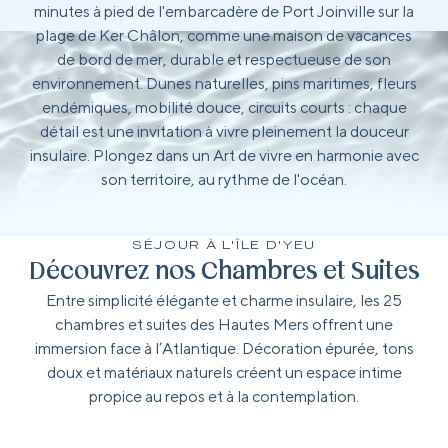
minutes à pied de l'embarcadère de Port Joinville sur la
plage de Ker Châlon, comme une maison de vacances
de bord de mer, durable et respectueuse de son
environnement. Dunes naturelles, pins maritimes, fleurs
endémiques, mobilité douce, circuits courts : chaque
détail est une invitation à vivre pleinement la douceur
insulaire. Plongez dans un Art de vivre en harmonie avec
son territoire, au rythme de l'océan.
SÉJOUR À L'ÎLE D'YEU
Découvrez nos Chambres et Suites
Entre simplicité élégante et charme insulaire, les 25
chambres et suites des Hautes Mers offrent une
immersion face à l’Atlantique. Décoration épurée, tons
doux et matériaux naturels créent un espace intime
propice au repos et à la contemplation.