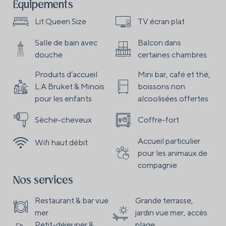
Équipements
Lit Queen Size
TV écran plat
Salle de bain avec
Balcon dans
douche
certaines chambres
Produits d’accueil
Mini bar, café et thé,
L:A Bruket & Minois
boissons non
pour les enfants
alcoolisées offertes
Sèche-cheveux
Coffre-fort
Accueil particulier
Wifi haut débit
pour les animaux de
compagnie
Nos services
Restaurant & bar vue
Grande terrasse,
mer
jardin vue mer, accès
Petit-déjeuner &
plage