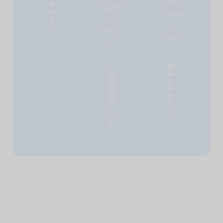
Suite
o
Supérie
u
Terrass
ure
v
e
ri
Terrass
r
Océan
e
D
D
é
é
c
c
o
o
u
u
v
v
ri
ri
r
r