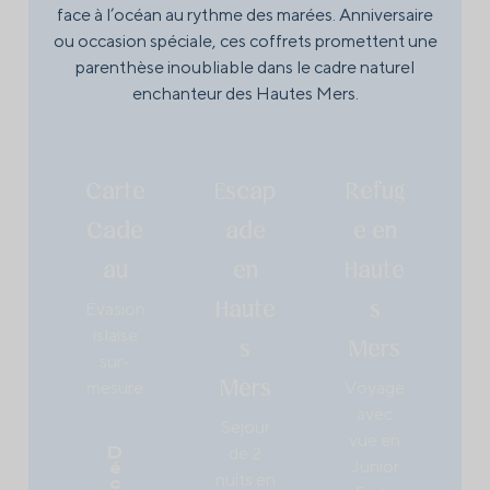
face à l’océan au rythme des marées. Anniversaire
ou occasion spéciale, ces coffrets promettent une
parenthèse inoubliable dans le cadre naturel
enchanteur des Hautes Mers.
Carte
Escap
Refug
Cade
ade
e en
au
en
Haute
Évasion
Haute
s
islaise
s
Mers
sur-
mesure
Mers
Voyage
avec
Séjour
vue en
de 2
D
Junior
é
nuits en
c